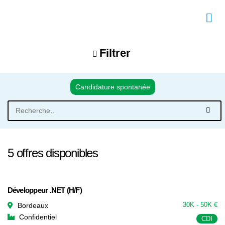
Passer
au
contenu
Filtrer
Candidature spontanée
Recherche
pour :
5 offres disponibles
Développeur .NET (H/F)
30K - 50K €
Bordeaux
Confidentiel
CDI